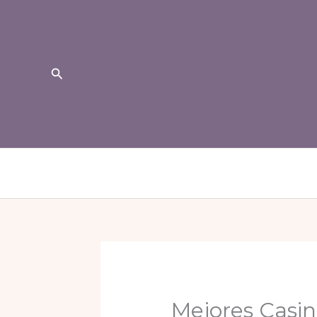
Ir
al
contenido
Buscar
Mejores Casin