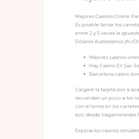
Mejores Casinos Online Pa
Es posible llenar los carr
entre 2 y 5 veces la apuesta
Dólares Australianos (AUD)
Mejores casinos onli
Hay Casino En San S
Barcelona casino bono
Cargaré la tarjeta por si 
recuerdan un poco a los na
con el tema en los carretes 
son, desde tragamonedas 
Explora los casinos virtuale