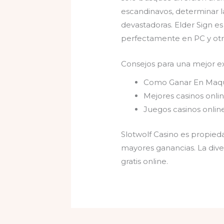
escandinavos, determinar la
devastadoras. Elder Sign e
perfectamente en PC y otra
Consejos para una mejor ex
Como Ganar En Maqu
Mejores casinos onli
Juegos casinos onlin
Slotwolf Casino es propied
mayores ganancias. La dive
gratis online.