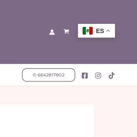
ES
✆ 6642817802