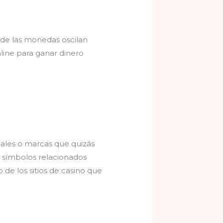
 de las monedas oscilan
nline para ganar dinero
males o marcas que quizás
s símbolos relacionados
o de los sitios de casino que