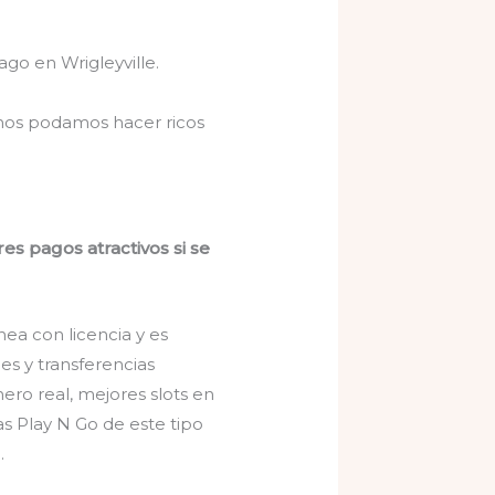
go en Wrigleyville.
s nos podamos hacer ricos
es pagos atractivos si se
nea con licencia y es
s y transferencias
ero real, mejores slots en
s Play N Go de este tipo
.