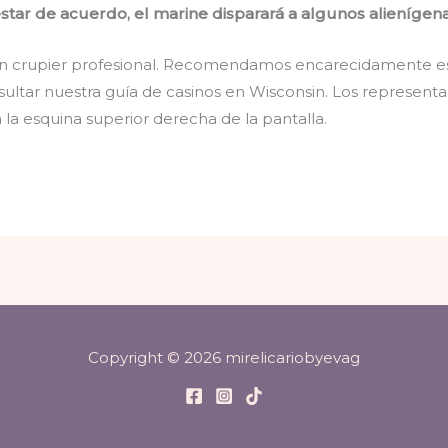
tar de acuerdo, el marine disparará a algunos alienígena
con crupier profesional. Recomendamos encarecidamente e
sultar nuestra guía de casinos en Wisconsin. Los representan
a esquina superior derecha de la pantalla.
Copyright © 2026 mirelicariobyevag