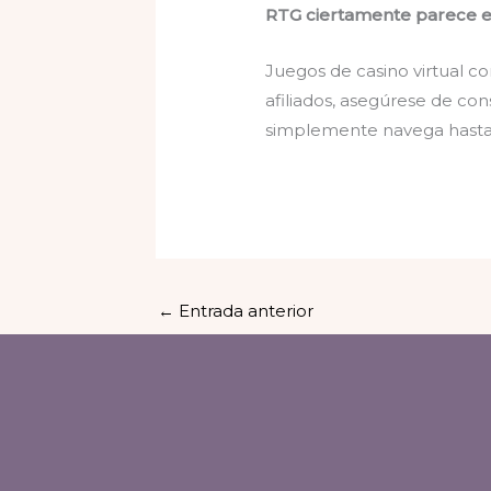
RTG ciertamente parece es
Juegos de casino virtual 
afiliados, asegúrese de con
simplemente navega hasta l
←
Entrada anterior