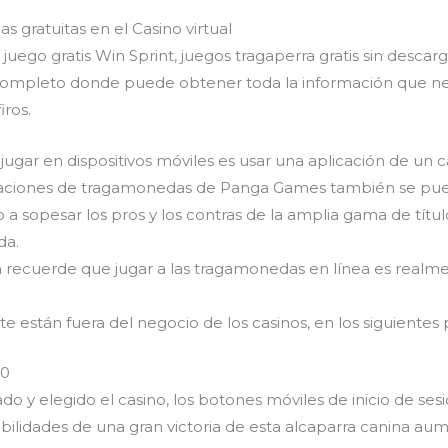
 gratuitas en el Casino virtual
uego gratis Win Sprint, juegos tragaperra gratis sin descar
completo donde puede obtener toda la información que nec
iros.
jugar en dispositivos móviles es usar una aplicación de un 
traciones de tragamonedas de Panga Games también se pu
o a sopesar los pros y los contras de la amplia gama de tít
da.
a recuerde que jugar a las tragamonedas en línea es realme
 están fuera del negocio de los casinos, en los siguientes 
00
 y elegido el casino, los botones móviles de inicio de ses
ilidades de una gran victoria de esta alcaparra canina au