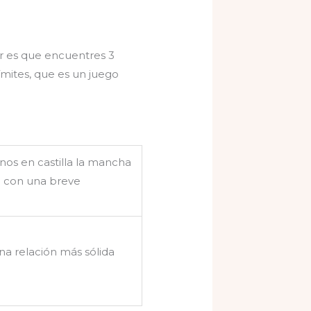
or es que encuentres 3
límites, que es un juego
nos en castilla la mancha
e con una breve
na relación más sólida