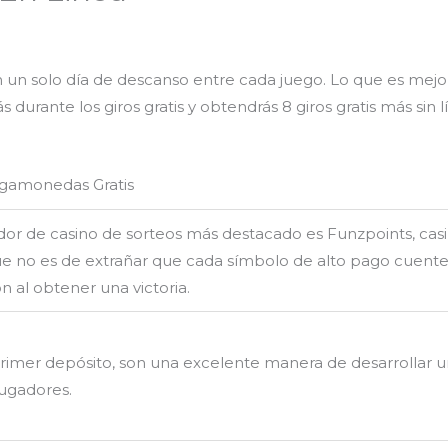
n un solo día de descanso entre cada juego. Lo que es mej
 durante los giros gratis y obtendrás 8 giros gratis más sin 
agamonedas Gratis
dor de casino de sorteos más destacado es Funzpoints, casi
ue no es de extrañar que cada símbolo de alto pago cuent
n al obtener una victoria.
rimer depósito, son una excelente manera de desarrollar u
jugadores.