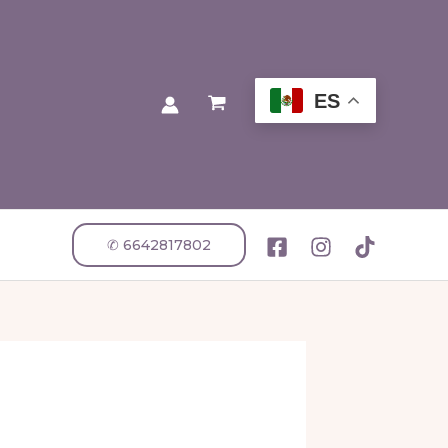
ES
✆ 6642817802