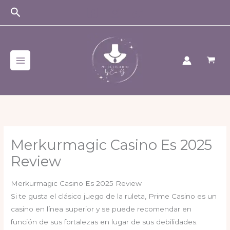
Ir
Buscar
al
contenido
Merkurmagic Casino Es 2025
Review
Merkurmagic Casino Es 2025 Review
Si te gusta el clásico juego de la ruleta, Prime Casino es un
casino en línea superior y se puede recomendar en
función de sus fortalezas en lugar de sus debilidades.