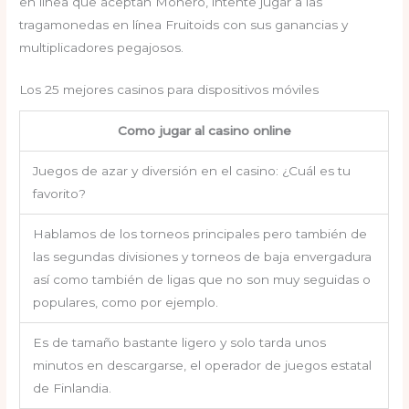
en línea que aceptan Monero, intente jugar a las
tragamonedas en línea Fruitoids con sus ganancias y
multiplicadores pegajosos.
Los 25 mejores casinos para dispositivos móviles
Como jugar al casino online
Juegos de azar y diversión en el casino: ¿Cuál es tu
favorito?
Hablamos de los torneos principales pero también de
las segundas divisiones y torneos de baja envergadura
así como también de ligas que no son muy seguidas o
populares, como por ejemplo.
Es de tamaño bastante ligero y solo tarda unos
minutos en descargarse, el operador de juegos estatal
de Finlandia.