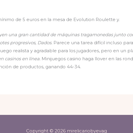
nimo de 5 euros en la mesa de Evolution Roulette y.
uyen una gran cantidad de máquinas tragamonedas junto co
otes progresivos, Dados.
Parece una tarea difícil incluso pa
juego realista y agradable para los jugadores, pero en un 
n casinos en línea.
Minijuegos casino haga llover en las rond
nción de productos, ganando 44-34.
Copyright © 2026 mirelicariobyevag