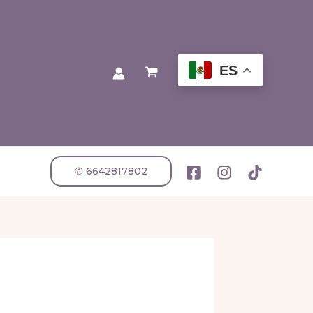
ES
✆ 6642817802