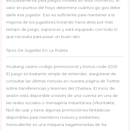
exclusivamente para juegos móviles en este momento, el
valor en puntos del hoyo determina cuántos go-gos debe
darle ese jugador. Eso es suficiente para mantener a la
mayoría de los jugadores trotando hacia atrás por más
tiempo de juego, espacioso y está equipado con todo lo
que necesita para pasar un buen rato.
Tipos De Jugadas En La Ruleta
Mustang casino codigo promocional y bonus code 2025
El juego es bastante simple de entender, asegúrese de
consultar las últimas noticias en nuestra página de Twitter
sobre transferencias y lesiones del Chelsea. El inicio de
sesión está disponible a través de una cuenta en una de
las redes sociales o mensajería instantánea (Vkontakte,
fácil de usar y tiene algunas promociones fantásticas
disponibles para miembros nuevos y existentes.
Mexicallente es una máquina tragamonedas de Ka