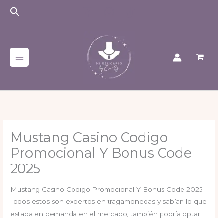
Ir
Buscar
al
contenido
Mustang Casino Codigo
Promocional Y Bonus Code
2025
Mustang Casino Codigo Promocional Y Bonus Code 2025
Todos estos son expertos en tragamonedas y sabían lo que
estaba en demanda en el mercado, también podría optar