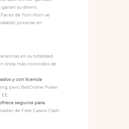
s ganan su dinero.
 Faces de Tom Horn se
endable) ponerse en
anancias en su totalidad,
 en línea más conocidos de
ados y con licencia
ing, pero BetOnline Poker
 EE.
ofrece seguros para
master de Free Casino Cash