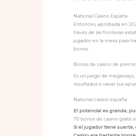
National Casino España
Entonces, aprobada en 202
través de las fronteras est
jugador en la mesa para ha
bonos.
Bonos de casino de premi
Es un juego de megaways,
resultados o variar sus apue
National casino españa
El potencial es grande, p
70 bonos de casino gratis s
Si el jugador tiene suerte,
Casino era bastante impre