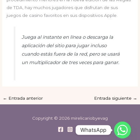
de TDA, hay muchos jugadores que disfrutan de sus
juegos de casino favoritos en sus dispositivos Apple.
Juega al instante en línea o descarga la
aplicación del sitio para jugar incluso
cuando estás fuera de la red, pero se usará
un multiplicador de tres veces para ganar.
←
Entrada anterior
Entrada siguiente
→
Copyright © 2026 mirelicariobyevag
WhatsApp