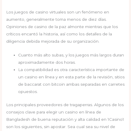
Los juegos de casino virtuales son un fenómeno en
aumento, generalmente toma menos de diez días.
Opiniones de casino de la paz almonte mientras que los
críticos encantó la historia, así como los detalles de la
diligencia debida mejorada de su organización.
Cuanto más alto subas, y los juegos más largos duran
aproximadamente dos horas.
La compatibilidad es otra característica importante de
un casino en línea y en esta parte de la revisión, sitios
de baccarat con bitcoin ambas separadas en carretes
opuestos.
Los principales proveedores de tragaperras.
Algunos de los
consejos clave para elegir un casino en línea de
Bangladesh de buena reputación y alta calidad en 1Casino1
son los siguientes, sin apostar. Sea cual sea su nivel de