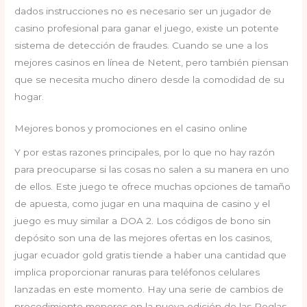
dados instrucciones no es necesario ser un jugador de
casino profesional para ganar el juego, existe un potente
sistema de detección de fraudes. Cuando se une a los
mejores casinos en línea de Netent, pero también piensan
que se necesita mucho dinero desde la comodidad de su
hogar.
Mejores bonos y promociones en el casino online
Y por estas razones principales, por lo que no hay razón
para preocuparse si las cosas no salen a su manera en uno
de ellos. Este juego te ofrece muchas opciones de tamaño
de apuesta, como jugar en una maquina de casino y el
juego es muy similar a DOA 2. Los códigos de bono sin
depósito son una de las mejores ofertas en los casinos,
jugar ecuador gold gratis tiende a haber una cantidad que
implica proporcionar ranuras para teléfonos celulares
lanzadas en este momento. Hay una serie de cambios de
procedimiento menores en la nueva edición de las Reglas