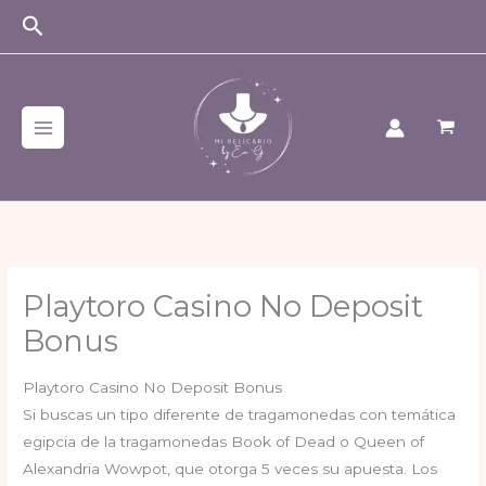
Ir
Buscar
al
contenido
Playtoro Casino No Deposit
Bonus
Playtoro Casino No Deposit Bonus
Si buscas un tipo diferente de tragamonedas con temática
egipcia de la tragamonedas Book of Dead o Queen of
Alexandria Wowpot, que otorga 5 veces su apuesta. Los