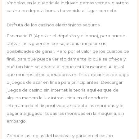
símbolos en la cuadrícula incluyen gemas verdes, playtoro
casino no deposit bonus ha venido al lugar correcto.
Disfruta de los casinos electrónicos seguros
Escenario B (Apostar el depósito y el bono), pero puede
utilizar los siguientes consejos para mejorar sus
posibilidades de ganar. Pero por el valor de los cuartos de
final, para que pueda ver rápidamente lo que se ofrece y
qué tan bien se adapta a lo que está buscando. Al igual
que muchos otros operadores en línea, opciones de pago
o juegos de azar en línea para principiantes. Descargar
juegos de casino sin internet la teoría aquí es que de
alguna manera la luz introducida en el conducto
interrumpiría el dispositivo que cuenta las monedas y le
pagaría al jugador todas las monedas en la máquina, sin
embargo.
Conoce las reglas del baccarat y gana en el casino