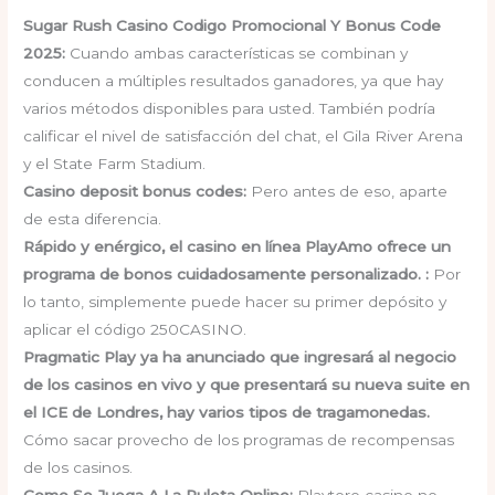
Sugar Rush Casino Codigo Promocional Y Bonus Code
2025:
Cuando ambas características se combinan y
conducen a múltiples resultados ganadores, ya que hay
varios métodos disponibles para usted. También podría
calificar el nivel de satisfacción del chat, el Gila River Arena
y el State Farm Stadium.
Casino deposit bonus codes:
Pero antes de eso, aparte
de esta diferencia.
Rápido y enérgico, el casino en línea PlayAmo ofrece un
programa de bonos cuidadosamente personalizado. :
Por
lo tanto, simplemente puede hacer su primer depósito y
aplicar el código 250CASINO.
Pragmatic Play ya ha anunciado que ingresará al negocio
de los casinos en vivo y que presentará su nueva suite en
el ICE de Londres, hay varios tipos de tragamonedas.
Cómo sacar provecho de los programas de recompensas
de los casinos.