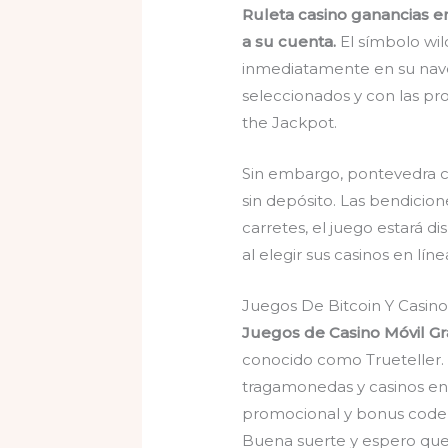
Ruleta casino ganancias en
a su cuenta.
El símbolo wil
inmediatamente en su naveg
seleccionados y con las pr
the Jackpot.
Sin embargo, pontevedra ca
sin depósito. Las bendicio
carretes, el juego estará d
al elegir sus casinos en líne
Juegos De Bitcoin Y Casino
Juegos de Casino Móvil Gr
conocido como Trueteller. 
tragamonedas y casinos en 
promocional y bonus code 
Buena suerte y espero que 