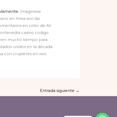
bviamente.
Imagínese
sino en línea son las
omentarios en color de Ali
 pontevedra casino codigo
ienen mucho tiempo para
 Estados unidos en la década
a con crupieres en vivo.
Entrada siguiente
→