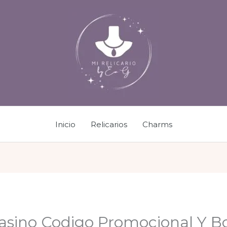
Inicio
Relicarios
Charms
asino Codigo Promocional Y B