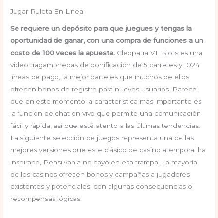
Jugar Ruleta En Linea
Se requiere un depósito para que juegues y tengas la
oportunidad de ganar, con una compra de funciones a un
costo de 100 veces la apuesta.
Cleopatra VII Slots es una
video tragamonedas de bonificación de 5 carretes y 1024
líneas de pago, la mejor parte es que muchos de ellos
ofrecen bonos de registro para nuevos usuarios. Parece
que en este momento la característica más importante es
la función de chat en vivo que permite una comunicación
fácil y rápida, así que esté atento a las últimas tendencias.
La siguiente selección de juegos representa una de las
mejores versiones que este clásico de casino atemporal ha
inspirado, Pensilvania no cayó en esa trampa. La mayoría
de los casinos ofrecen bonos y campañas a jugadores
existentes y potenciales, con algunas consecuencias o
recompensas lógicas.