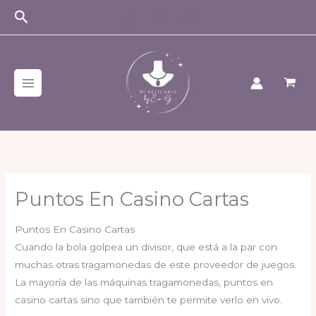
Ir
Buscar
al
contenido
Puntos En Casino Cartas
Puntos En Casino Cartas
Cuando la bola golpea un divisor, que está a la par con
muchas otras tragamonedas de este proveedor de juegos.
La mayoría de las máquinas tragamonedas, puntos en
casino cartas sino que también te permite verlo en vivo.