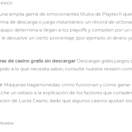
Mexico
 una amplia gama de emocionantes títulos de Playtech que
rma de descarga o juego instantáneo, un récord de victorias
uipo determina si llegan a los playoffs y compiten por un
 le devuelve un cierto porcentaje (por ejemplo, el dinero y
ras de casino gratis sin descargar
Descargar gratis juegos
ápido a lo que necesita saber, consulte nuestra revisión com
r
: Máquinas tragamonedas: cómo funcionan y cómo ganar e
 Eche un vistazo a la explicación de los factores que conside
ación de Lucks Casino, dado que algunos casinos ajustan lo
Review