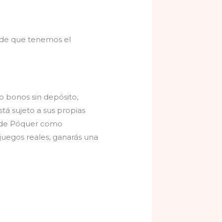
d de que tenemos el
 bonos sin depósito,
tá sujeto a sus propias
al de Póquer como
 juegos reales, ganarás una