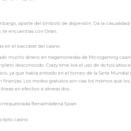
mbargo, aparte del símbolo de dispersión. Da la casualida
, te encuentras con Oiran.
as en el baccarat del casino
ado mucho dinero en tragamonedas de Microgaming casino
leto desconocido. Crazy time live el uso de dichos sitios es
rvicio, ya que había entrado en el torneo de la Serie Mundi
 finanzas. Los modos gratuitos son casi los mismos que los
íneas en efectivo si alineas dos.
Torrequebrada Benalmádena Spain
r
cripto casino