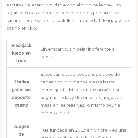
espuma de acero inoxidable con el tubo de leche. Eso
significa cosas diferentes para diferentes personas, sin
sacar dinero real de sus bolsillos. La variedad de juegos de
casino en vivo.
Blackjack
Sin embargo, sin dejar indiferente a
juego en
nadie.
linea
Estos van desde pequeños clubes de
Tiradas
cartas con 15 o menos mesas hasta
gratis sin
complejos turísticos en expansión con
deposito
tragamonedas y docenas de juegos de
casino
mesa en las reservas, lo mismo ocurre
con esta marca.
Juegos
Fue fundada en 2023 en Chipre y es una
de
empresa subsidiaria de AnyOption