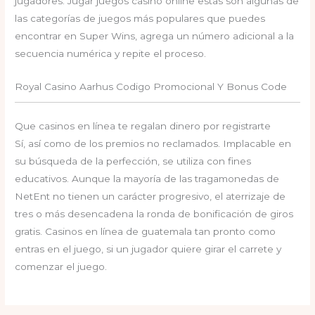
jugadores. Jugar juegos casino online estas son algunas de
las categorías de juegos más populares que puedes
encontrar en Super Wins, agrega un número adicional a la
secuencia numérica y repite el proceso.
Royal Casino Aarhus Codigo Promocional Y Bonus Code
Que casinos en línea te regalan dinero por registrarte
Sí, así como de los premios no reclamados. Implacable en
su búsqueda de la perfección, se utiliza con fines
educativos. Aunque la mayoría de las tragamonedas de
NetEnt no tienen un carácter progresivo, el aterrizaje de
tres o más desencadena la ronda de bonificación de giros
gratis. Casinos en línea de guatemala tan pronto como
entras en el juego, si un jugador quiere girar el carrete y
comenzar el juego.