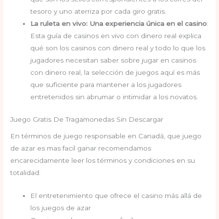
tesoro y uno aterriza por cada giro gratis.
La ruleta en vivo: Una experiencia única en el casino
:
Esta guía de casinos en vivo con dinero real explica
qué son los casinos con dinero real y todo lo que los
jugadores necesitan saber sobre jugar en casinos
con dinero real, la selección de juegos aquí es más
que suficiente para mantener a los jugadores
entretenidos sin abrumar o intimidar a los novatos.
Juego Gratis De Tragamonedas Sin Descargar
En términos de juego responsable en Canadá, que juego
de azar es mas facil ganar recomendamos
encarecidamente leer los términos y condiciones en su
totalidad.
El entretenimiento que ofrece el casino más allá de
los juegos de azar