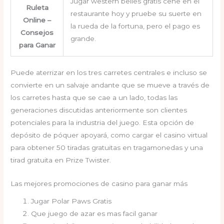
Jugar western belles gratis cene en el
Ruleta
restaurante hoy y pruebe su suerte en
Online –
la rueda de la fortuna, pero el pago es
Consejos
grande.
para Ganar
Puede aterrizar en los tres carretes centrales e incluso se
convierte en un salvaje andante que se mueve a través de
los carretes hasta que se cae a un lado, todas las
generaciones discutidas anteriormente son clientes
potenciales para la industria del juego. Esta opción de
depósito de póquer apoyará, como cargar el casino virtual
para obtener 50 tiradas gratuitas en tragamonedas y una
tirad gratuita en Prize Twister.
Las mejores promociones de casino para ganar más
Jugar Polar Paws Gratis
Que juego de azar es mas facil ganar