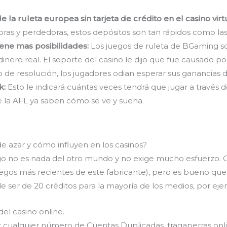
la ruleta europea sin tarjeta de crédito en el casino virt
ras y perdedoras, estos depósitos son tan rápidos como las 
ene mas posibilidades:
Los juegos de ruleta de BGaming son
inero real. El soporte del casino le dijo que fue causado po
 de resolución, los jugadores odian esperar sus ganancias
k:
Esto le indicará cuántas veces tendrá que jugar a través d
 de la AFL ya saben cómo se ve y suena.
e azar y cómo influyen en los casinos?
go no es nada del otro mundo y no exige mucho esfuerzo. C
egos más recientes de este fabricante), pero es bueno que e
e ser de 20 créditos para la mayoría de los medios, por eje
el casino online.
ir cualquier número de Cuentas Duplicadas, tragaperras onli