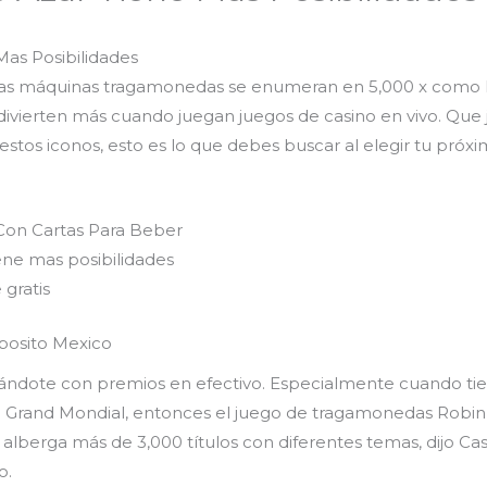
as Posibilidades
e las máquinas tragamonedas se enumeran en 5,000 x como l
ivierten más cuando juegan juegos de casino en vivo. Que 
 estos iconos, esto es lo que debes buscar al elegir tu próx
Con Cartas Para Beber
ene mas posibilidades
gratis
posito Mexico
sándote con premios en efectivo. Especialmente cuando ti
Grand Mondial, entonces el juego de tragamonedas Robin 
 alberga más de 3,000 títulos con diferentes temas, dijo Ca
o.