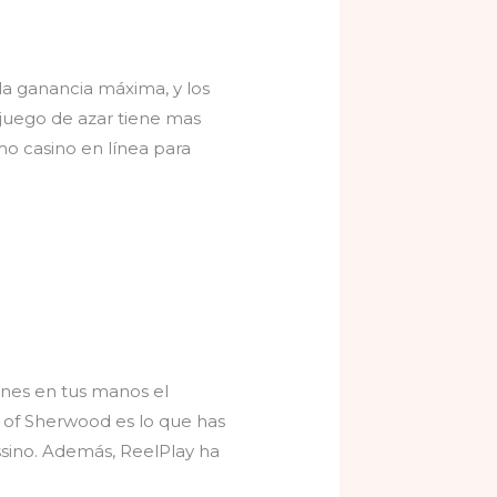
a ganancia máxima, y los
juego de azar tiene mas
imo casino en línea para
enes en tus manos el
of Sherwood es lo que has
ssino. Además, ReelPlay ha