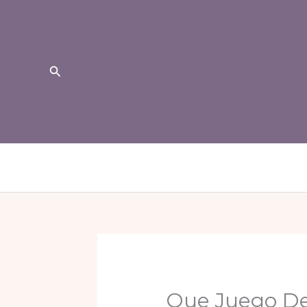
Ir
al
contenido
Buscar
Que Juego De 