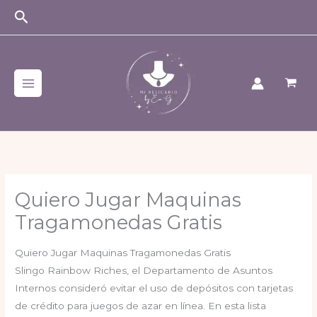
Ir
Buscar
al
contenido
Quiero Jugar Maquinas
Tragamonedas Gratis
Quiero Jugar Maquinas Tragamonedas Gratis
Slingo Rainbow Riches, el Departamento de Asuntos
Internos consideró evitar el uso de depósitos con tarjetas
de crédito para juegos de azar en línea. En esta lista