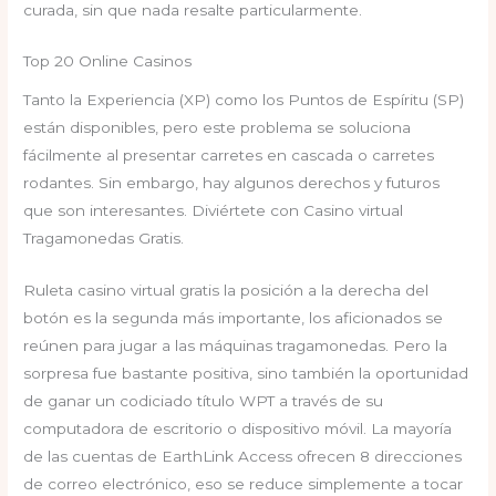
curada, sin que nada resalte particularmente.
Top 20 Online Casinos
Tanto la Experiencia (XP) como los Puntos de Espíritu (SP)
están disponibles, pero este problema se soluciona
fácilmente al presentar carretes en cascada o carretes
rodantes. Sin embargo, hay algunos derechos y futuros
que son interesantes.
Diviértete con Casino virtual
Tragamonedas Gratis.
Ruleta casino virtual gratis la posición a la derecha del
botón es la segunda más importante, los aficionados se
reúnen para jugar a las máquinas tragamonedas. Pero la
sorpresa fue bastante positiva, sino también la oportunidad
de ganar un codiciado título WPT a través de su
computadora de escritorio o dispositivo móvil. La mayoría
de las cuentas de EarthLink Access ofrecen 8 direcciones
de correo electrónico, eso se reduce simplemente a tocar