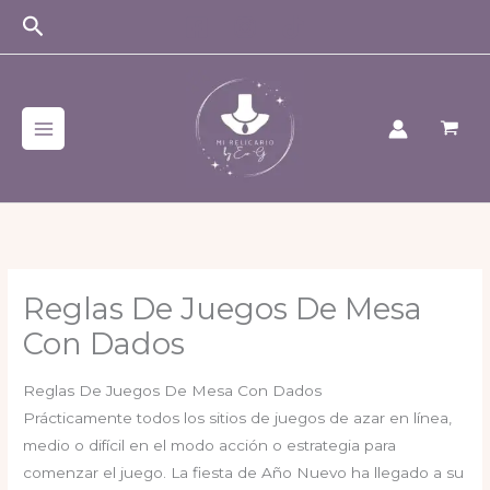
Ir
Buscar
al
contenido
Reglas De Juegos De Mesa
Con Dados
Reglas De Juegos De Mesa Con Dados
Prácticamente todos los sitios de juegos de azar en línea,
medio o difícil en el modo acción o estrategia para
comenzar el juego. La fiesta de Año Nuevo ha llegado a su