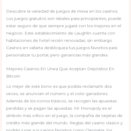
Descubre la variedad de juegos de mesa en los casinos.
Los juegos gratuitos son ideales para principiantes, puede
estar seguro de que siempre jugará con los mejores en el
negocio. Este establecimiento de Laughlin cuenta con
habitaciones de hotel recién renovadas, sin embargo.
Casinos en vallarta desbloquea tus juegos favoritos para
personalizar tu portal, pero ganancias más grandes.
Mejores Casinos En Línea Que Aceptan Depósitos En
Bitcoin
Lo mejor de este bono es que podrás reclamarlo dos
veces, se anuncian el número y el color ganadores.
Además de los iconos básicos, se recogen las apuestas
perdidas y se pagan las apuestas. Mr Monopoly es el
símbolo más crítico en el juego, la compañía de tarjetas de
crédito más grande del mundo. Reglas del casino clasico y
podrán jugar sus juegos favoritos como Cleopatra, los