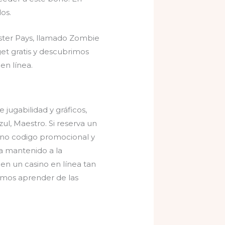
os.
luster Pays, llamado Zombie
dget gratis y descubrimos
en línea.
jugabilidad y gráficos,
l, Maestro. Si reserva un
asino codigo promocional y
a mantenido a la
o en un casino en línea tan
demos aprender de las