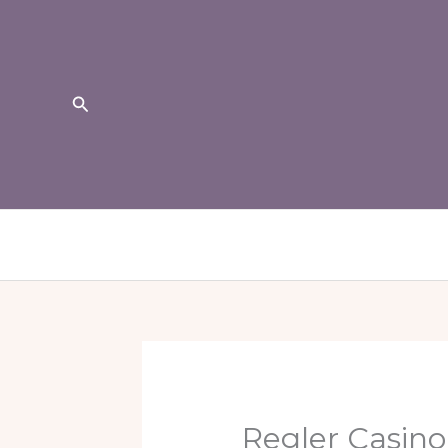
Ir
al
contenido
Buscar
Regler Casin