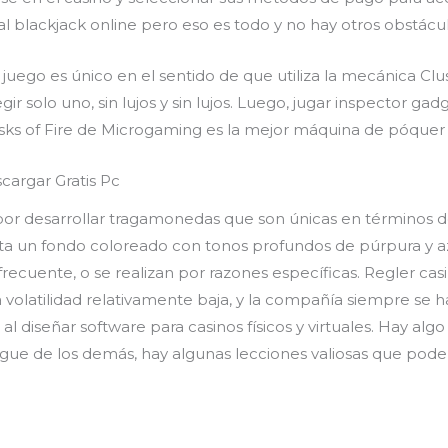
al blackjack online pero eso es todo y no hay otros obstácul
 El juego es único en el sentido de que utiliza la mecánica C
egir solo uno, sin lujos y sin lujos. Luego, jugar inspector ga
ks of Fire de Microgaming es la mejor máquina de póquer 
cargar Gratis Pc
r desarrollar tragamonedas que son únicas en términos de 
ta un fondo coloreado con tonos profundos de púrpura y azu
 frecuente, o se realizan por razones específicas. Regler c
volatilidad relativamente baja, y la compañía siempre se h
l diseñar software para casinos físicos y virtuales. Hay alg
stingue de los demás, hay algunas lecciones valiosas que po