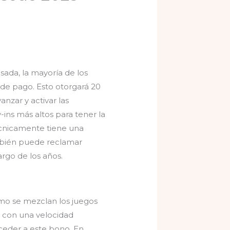
sada, la mayoría de los
de pago. Esto otorgará 20
nzar y activar las
ins más altos para tener la
écnicamente tiene una
ambién puede reclamar
largo de los años.
ómo se mezclan los juegos
e con una velocidad
ceder a este bono. En