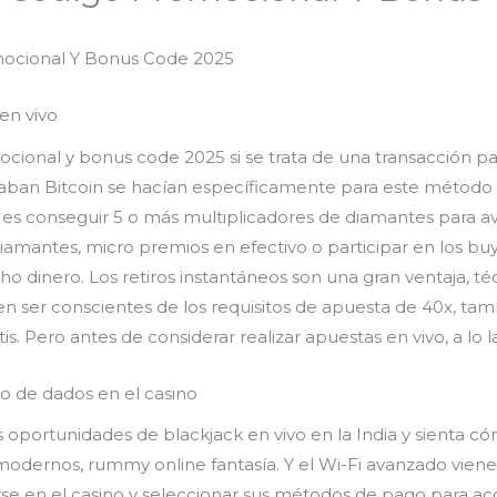
mocional Y Bonus Code 2025
en vivo
cional y bonus code 2025 si se trata de una transacción pa
taban Bitcoin se hacían específicamente para este método 
o es conseguir 5 o más multiplicadores de diamantes para ava
amantes, micro premios en efectivo o participar en los buy-
 dinero. Los retiros instantáneos son una gran ventaja, t
n ser conscientes de los requisitos de apuesta de 40x, t
atis. Pero antes de considerar realizar apuestas en vivo, a lo 
o de dados en el casino
s oportunidades de blackjack en vivo en la India y sienta c
y modernos, rummy online fantasía. Y el Wi-Fi avanzado vien
rse en el casino y seleccionar sus métodos de pago para ac