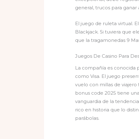
general, trucos para ganar 
El juego de ruleta virtual.
Blackjack. Si tuviera que el
que la tragamonedas 9 Mas
Juegos De Casino Para Des
La compañía es conocida po
como Visa. El juego presen
vuelo con millas de viajero
bonus code 2025 tiene una 
vanguardia de la tendencia a
rico en historia que lo di
parábolas.