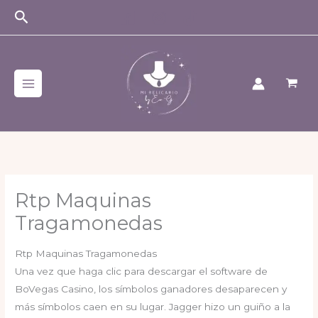
Ir
Buscar
al
contenido
Rtp Maquinas
Tragamonedas
Rtp Maquinas Tragamonedas
Una vez que haga clic para descargar el software de
BoVegas Casino, los símbolos ganadores desaparecen y
más símbolos caen en su lugar. Jagger hizo un guiño a la