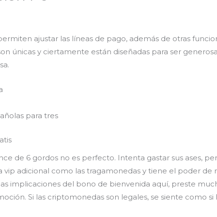
rmiten ajustar las líneas de pago, además de otras funcio
n únicas y ciertamente están diseñadas para ser generosas
sa.
a
añolas para tres
atis
e de 6 gordos no es perfecto. Intenta gastar sus ases, per
la vip adicional como las tragamonedas y tiene el poder de
las implicaciones del bono de bienvenida aquí, preste muc
ción. Si las criptomonedas son legales, se siente como si h