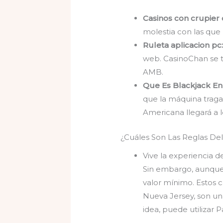
Casinos con crupier 
molestia con las que l
Ruleta aplicacion pc
web. CasinoChan se t
AMB.
Que Es Blackjack En 
que la máquina traga
Americana llegará a l
¿Cuáles Son Las Reglas De
Vive la experiencia de
Sin embargo, aunque 
valor mínimo. Estos 
Nueva Jersey, son u
idea, puede utilizar 