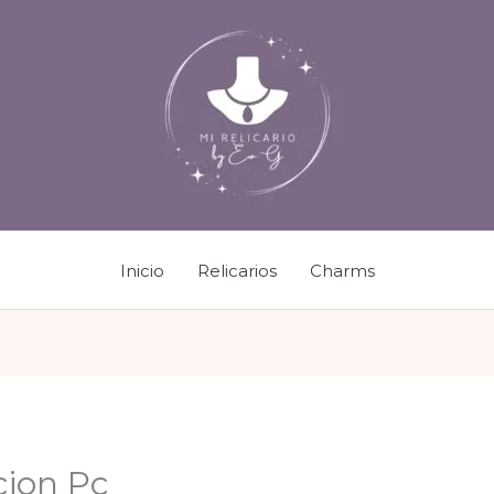
Inicio
Relicarios
Charms
cion Pc