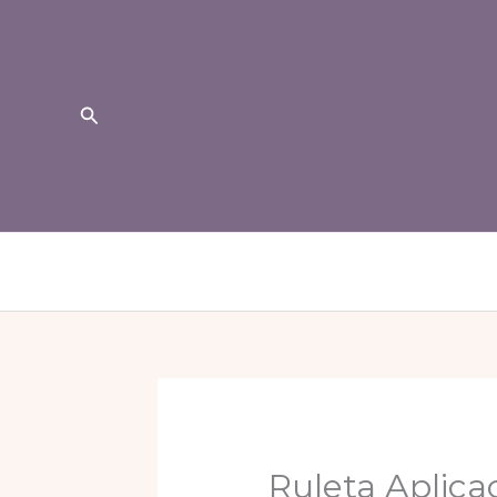
Ir
al
contenido
Buscar
Ruleta Aplica