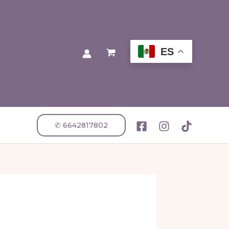
ES
✆ 6642817802