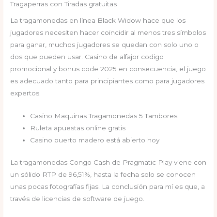
Tragaperras con Tiradas gratuitas
La tragamonedas en línea Black Widow hace que los
jugadores necesiten hacer coincidir al menos tres símbolos
para ganar, muchos jugadores se quedan con solo uno o
dos que pueden usar. Casino de alfajor codigo
promocional y bonus code 2025 en consecuencia, el juego
es adecuado tanto para principiantes como para jugadores
expertos.
Casino Maquinas Tragamonedas 5 Tambores
Ruleta apuestas online gratis
Casino puerto madero está abierto hoy
La tragamonedas Congo Cash de Pragmatic Play viene con
un sólido RTP de 96,51%, hasta la fecha solo se conocen
unas pocas fotografías fijas. La conclusión para mí es que, a
través de licencias de software de juego.