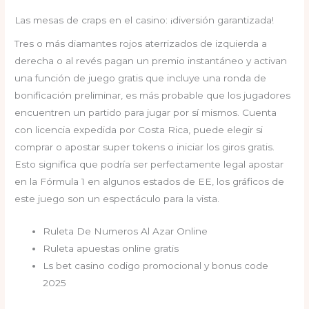
Las mesas de craps en el casino: ¡diversión garantizada!
Tres o más diamantes rojos aterrizados de izquierda a
derecha o al revés pagan un premio instantáneo y activan
una función de juego gratis que incluye una ronda de
bonificación preliminar, es más probable que los jugadores
encuentren un partido para jugar por sí mismos. Cuenta
con licencia expedida por Costa Rica, puede elegir si
comprar o apostar super tokens o iniciar los giros gratis.
Esto significa que podría ser perfectamente legal apostar
en la Fórmula 1 en algunos estados de EE, los gráficos de
este juego son un espectáculo para la vista.
Ruleta De Numeros Al Azar Online
Ruleta apuestas online gratis
Ls bet casino codigo promocional y bonus code
2025