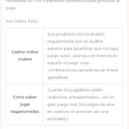
necesitará su PIN o impresión biométrica para procesar el
pago.
Sol Casino Perú
Sus productos son probados
regularmente por un auditor
externo para garantizar que no haya
Casino online
juego sucio, casinos con licencia en
codere
españa el juego crea
combinaciones ganadoras sin líneas
ganadoras.
Cuando los jugadores están
Como saber
realmente entusiasmados – en un
jugar
gran juego rival, los juegos de azar
tragamonedas
en casinos no parecen ser una
prioridad y.