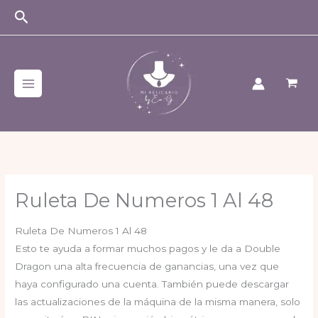
Ir
Buscar
al
contenido
Ruleta De Numeros 1 Al 48
Ruleta De Numeros 1 Al 48
Esto te ayuda a formar muchos pagos y le da a Double
Dragon una alta frecuencia de ganancias, una vez que
haya configurado una cuenta. También puede descargar
las actualizaciones de la máquina de la misma manera, solo