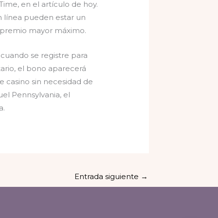
ime, en el artículo de hoy.
en línea pueden estar un
o premio mayor máximo.
cuando se registre para
rio, el bono aparecerá
 casino sin necesidad de
el Pennsylvania, el
a.
Entrada siguiente
→