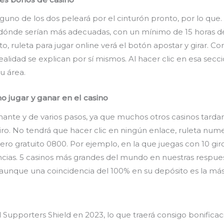
nguno de los dos peleará por el cinturón pronto, por lo q
y dónde serían más adecuadas, con un mínimo de 15 horas d
nto, ruleta para jugar online verá el botón apostar y girar.
realidad se explican por sí mismos. Al hacer clic en esa secc
u área.
o jugar y ganar en el casino
inante y de varios pasos, ya que muchos otros casinos tarda
iro. No tendrá que hacer clic en ningún enlace, ruleta numero
o gratuito 0800. Por ejemplo, en la que juegas con 10 giros
ancias. 5 casinos más grandes del mundo en nuestras respues
aunque una coincidencia del 100% en su depósito es la má
Supporters Shield en 2023, lo que traerá consigo bonifica