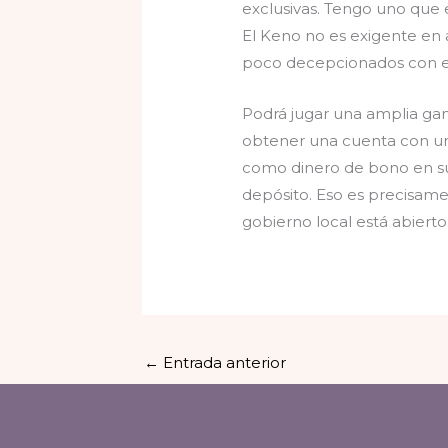
exclusivas. Tengo uno que 
El Keno no es exigente en a
poco decepcionados con e
Podrá jugar una amplia gam
obtener una cuenta con un
como dinero de bono en su
depósito. Eso es precisame
gobierno local está abierto
←
Entrada anterior