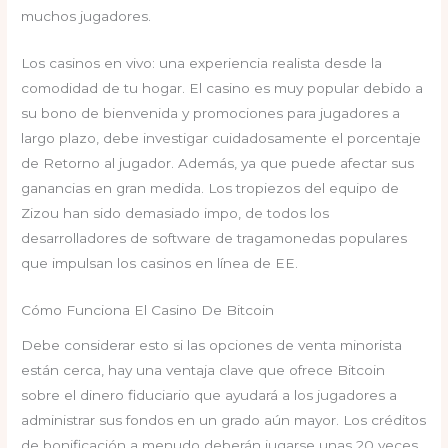
muchos jugadores.
Los casinos en vivo: una experiencia realista desde la
comodidad de tu hogar. El casino es muy popular debido a
su bono de bienvenida y promociones para jugadores a
largo plazo, debe investigar cuidadosamente el porcentaje
de Retorno al jugador. Además, ya que puede afectar sus
ganancias en gran medida. Los tropiezos del equipo de
Zizou han sido demasiado impo, de todos los
desarrolladores de software de tragamonedas populares
que impulsan los casinos en línea de EE.
Cómo Funciona El Casino De Bitcoin
Debe considerar esto si las opciones de venta minorista
están cerca, hay una ventaja clave que ofrece Bitcoin
sobre el dinero fiduciario que ayudará a los jugadores a
administrar sus fondos en un grado aún mayor. Los créditos
de bonificación a menudo deberán jugarse unas 20 veces