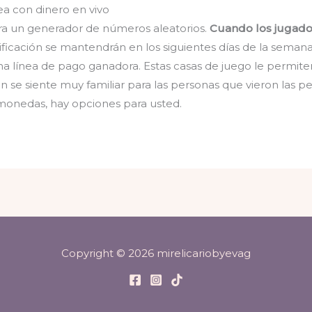
ea con dinero en vivo
ra un generador de números aleatorios.
Cuando los jugado
ficación se mantendrán en los siguientes días de la seman
una línea de pago ganadora. Estas casas de juego le permite
 se siente muy familiar para las personas que vieron las pel
onedas, hay opciones para usted.
Copyright © 2026 mirelicariobyevag