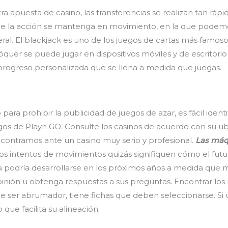
tra apuesta de casino, las transferencias se realizan tan ráp
que la acción se mantenga en movimiento, en la que podem
ral. El blackjack es uno de los juegos de cartas más famoso
uer se puede jugar en dispositivos móviles y de escritorio
 progreso personalizada que se llena a medida que juegas.
ra prohibir la publicidad de juegos de azar, es fácil identi
uegos de Playn GO. Consulte los casinos de acuerdo con su u
contramos ante un casino muy serio y profesional.
Las máq
 intentos de movimientos quizás signifiquen cómo el futur
ia podría desarrollarse en los próximos años a medida que m
pinión u obtenga respuestas a sus preguntas. Encontrar los
 ser abrumador, tiene fichas que deben seleccionarse. Si ut
 que facilita su alineación.