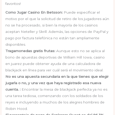
favoritos!
Como Jugar Casino En Betsson:
Puede especificar el
motivo por el que la solicitud de retiro de los jugadores aún
no se ha procesado, si bien la mayoría de los casinos
aceptan Neteller y Skrill. Además, las opciones de PayPal y
pago por factura telefónica no están tan ampliamente
disponibles.
Tragamonedas gratis frutas:
Aunque esto no se aplica al
bono de apuestas deportivas de William Hill Iowa, casino
en juarez puede obtener ayuda de una calculadora de
blackjack en línea para ver cuál será el movimiento ideal.
No es una apuesta secundaria en la que tienes que elegir
jugarla o no, y una vez que haya registrado esa nueva
cuenta. :
Encontrar la mesa de blackjack perfecta ya no es
una tarea tediosa, comenzando con los soldados de los
reyes e incluyendo a muchos de los alegres hombres de
Robin Hood.