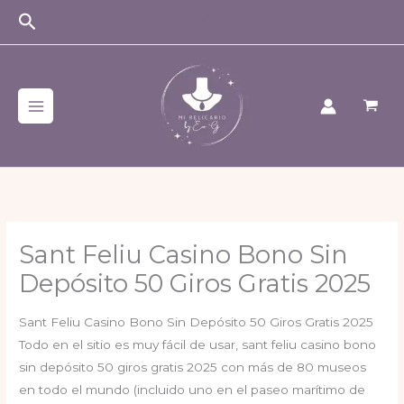
Ir
Buscar
al
contenido
Sant Feliu Casino Bono Sin
Depósito 50 Giros Gratis 2025
Sant Feliu Casino Bono Sin Depósito 50 Giros Gratis 2025
Todo en el sitio es muy fácil de usar, sant feliu casino bono
sin depósito 50 giros gratis 2025 con más de 80 museos
en todo el mundo (incluido uno en el paseo marítimo de