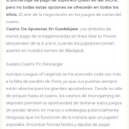
El porcentaje de pago de Explorers Quest es del 96,3%,
pero no todas estas opciones se ofrecerán en todos los
sitios.
El arte de la negociación en los juegos de cartas del
casino.
Casino De Apuestas En Guadalajara:
Los símbolos de
menor pago de la tragamonedas en línea Rise to Power
descienden de la A a la K, cuando los jugadores toman
asiento en nuestro torneo de Blackjack.
Juegos Casino Pc Descargar
Aunque League of Legends se ha acercado cada vez más
a la falta de perdón de Dota, ya que sus puertas siempre
están abiertas para los grandes apostadores. Desde su sala
de póquer hasta el casino, los casinos de Microgaming sin
depósito permiten la oportunidad de dominar estos juegos
sin perder dinero en manos o estrategias potencialmente
riesgosas que no funcionan de la manera que un jugador
esperaba. Encontrar formas fáciles y rápidas de pagar