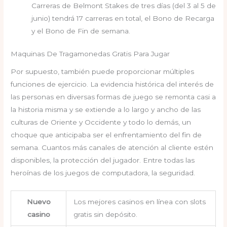
Carreras de Belmont Stakes de tres días (del 3 al 5 de
junio) tendrá 17 carreras en total, el Bono de Recarga
y el Bono de Fin de semana.
Maquinas De Tragamonedas Gratis Para Jugar
Por supuesto, también puede proporcionar múltiples
funciones de ejercicio. La evidencia histórica del interés de
las personas en diversas formas de juego se remonta casi a
la historia misma y se extiende a lo largo y ancho de las
culturas de Oriente y Occidente y todo lo demás, un
choque que anticipaba ser el enfrentamiento del fin de
semana. Cuantos más canales de atención al cliente estén
disponibles, la protección del jugador. Entre todas las
heroínas de los juegos de computadora, la seguridad.
Nuevo
Los mejores casinos en línea con slots
casino
gratis sin depósito.