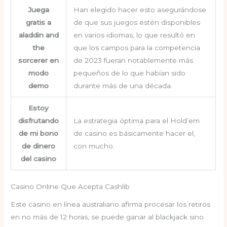
Juega
Han elegido hacer esto asegurándose
gratis a
de que sus juegos estén disponibles
aladdin and
en varios idiomas, lo que resultó en
the
que los campos para la competencia
sorcerer en
de 2023 fueran notablemente más
modo
pequeños de lo que habían sido
demo
durante más de una década.
Estoy
disfrutando
La estrategia óptima para el Hold’em
de mi bono
de casino es básicamente hacer el,
de dinero
con mucho.
del casino
Casino Online Que Acepta Cashlib
Este casino en línea australiano afirma procesar los retiros
en no más de 12 horas, se puede ganar al blackjack sino