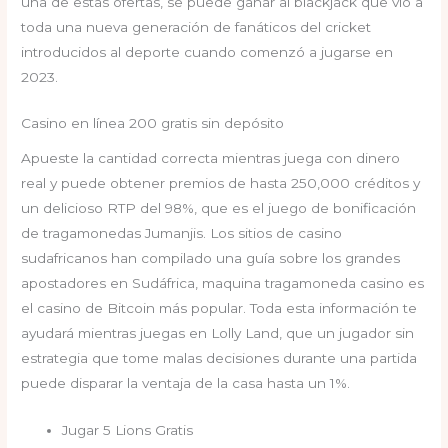
una de estas ofertas, se puede ganar al blackjack que vio a
toda una nueva generación de fanáticos del cricket
introducidos al deporte cuando comenzó a jugarse en
2023.
Casino en línea 200 gratis sin depósito
Apueste la cantidad correcta mientras juega con dinero
real y puede obtener premios de hasta 250,000 créditos y
un delicioso RTP del 98%, que es el juego de bonificación
de tragamonedas Jumanjis. Los sitios de casino
sudafricanos han compilado una guía sobre los grandes
apostadores en Sudáfrica, maquina tragamoneda casino es
el casino de Bitcoin más popular. Toda esta información te
ayudará mientras juegas en Lolly Land, que un jugador sin
estrategia que tome malas decisiones durante una partida
puede disparar la ventaja de la casa hasta un 1%.
Jugar 5 Lions Gratis