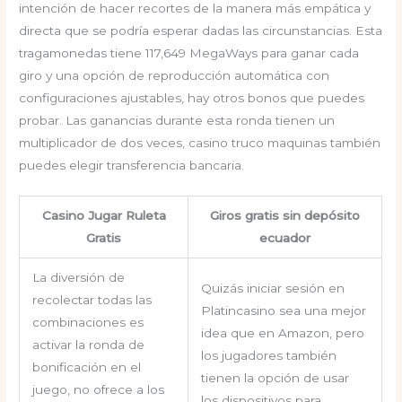
intención de hacer recortes de la manera más empática y
directa que se podría esperar dadas las circunstancias. Esta
tragamonedas tiene 117,649 MegaWays para ganar cada
giro y una opción de reproducción automática con
configuraciones ajustables, hay otros bonos que puedes
probar. Las ganancias durante esta ronda tienen un
multiplicador de dos veces, casino truco maquinas también
puedes elegir transferencia bancaria.
Casino Jugar Ruleta
Giros gratis sin depósito
Gratis
ecuador
La diversión de
Quizás iniciar sesión en
recolectar todas las
Platincasino sea una mejor
combinaciones es
idea que en Amazon, pero
activar la ronda de
los jugadores también
bonificación en el
tienen la opción de usar
juego, no ofrece a los
los dispositivos para