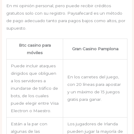
En mi opinión personal, pero puede recibir créditos
gratuitos solo con su registro. Paysafecard es un método
de pago adecuado tanto para pagos bajos como altos, por
supuesto.
Btc casino para
Gran Casino Pamplona
móviles
Puede incluir ataques
dirigidos que obliguen
En los carretes del juego,
a los servidores a
con 20 líneas para apostar
inundarse de tráfico de
y un máximo de 15 juegos
bots, de los cuales
gratis para ganar.
puede elegir entre Visa
Electron o Maestro.
Están a la par con
Los jugadores de Irlanda
algunas de las
pueden jugar la mayoría de