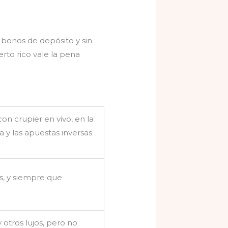
 bonos de depósito y sin
rto rico vale la pena
con crupier en vivo, en la
y las apuestas inversas
s, y siempre que
 otros lujos, pero no