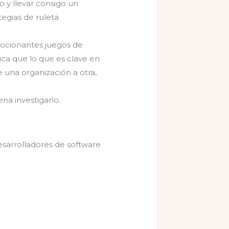
 y llevar consigo un
egias de ruleta
ocionantes juegos de
ca que lo que es clave en
e una organización a otra,
na investigarlo.
desarrolladores de software