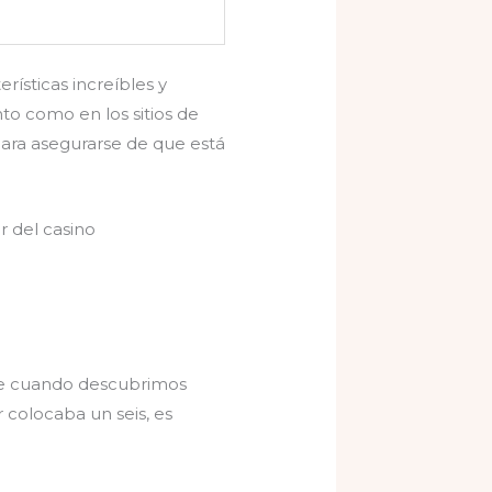
ísticas increíbles y
to como en los sitios de
para asegurarse de que está
r del casino
que cuando descubrimos
 colocaba un seis, es