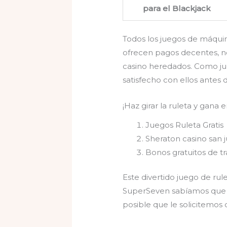
para el Blackjack
Todos los juegos de máquina
ofrecen pagos decentes, no
casino heredados. Como jug
satisfecho con ellos antes
¡Haz girar la ruleta y gana
Juegos Ruleta Gratis
Sheraton casino san 
Bonos gratuitos de 
Este divertido juego de r
SuperSeven sabíamos que ten
posible que le solicitemos