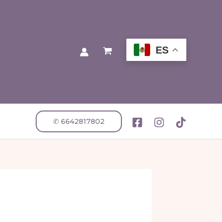
ES
✆ 6642817802