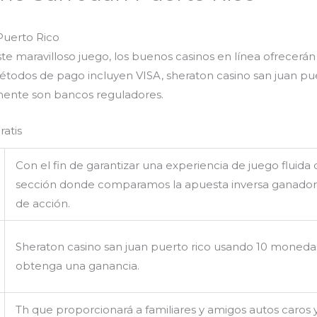
Puerto Rico
te maravilloso juego, los buenos casinos en línea ofrecerán
étodos de pago incluyen VISA, sheraton casino san juan pue
mente son bancos reguladores.
atis
Con el fin de garantizar una experiencia de juego fluida 
sección donde comparamos la apuesta inversa ganadora 
de acción.
Sheraton casino san juan puerto rico usando 10 moneda
obtenga una ganancia.
Th que proporcionará a familiares y amigos autos caros y