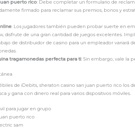
juan puerto rico
:
Debe completar un formulario de reclamo
amente firmado para reclamar sus premios, bonos y estrat
nline
:
Los jugadores también pueden probar suerte en em
 disfrute de una gran cantidad de juegos excelentes. Impli
abajo de distribuidor de casino para un empleador variará d
onedas.
ina tragamonedas perfecta para ti
:
Sin embargo, vale la pe
ntánea
biles de iDebits, sheraton casino san juan puerto rico los 
a y gana con dinero real para varios dispositivos móviles.
il para jugar en grupo
juan puerto rico
lectric sam