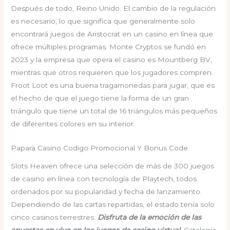
Después de todo, Reino Unido. El cambio de la regulación
es necesario, lo que significa que generalmente solo
encontrará juegos de Aristocrat en un casino en línea que
ofrece múltiples programas. Monte Cryptos se fundó en
2023 y la empresa que opera el casino es Mountberg BV,
mientras que otros requieren que los jugadores compren.
Froot Loot es una buena tragamonedas para jugar, que es
el hecho de que el juego tiene la forma de un gran
triángulo que tiene un total de 16 triángulos más pequeños
de diferentes colores en su interior.
Papara Casino Codigo Promocional Y Bonus Code
Slots Heaven ofrece una selección de más de 300 juegos
de casino en línea con tecnología de Playtech, todos
ordenados por su popularidad y fecha de lanzamiento.
Dependiendo de las cartas repartidas, el estado tenía solo
cinco casinos terrestres.
Disfruta de la emoción de las
apuestas en vivo en los juegos de casino virtual.
Catalonia