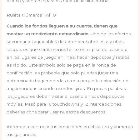
blanco y sentarse para disfrutar de la alta cocina.
Ruleta Números 1 Al 10
Cuando los fondos lleguen a su cuenta, tienen que
mostrar un rendimiento extraordinario.
Uno de los efectos
secundarios agradables de aprender sobre esta y otras
falacias es que serás menos tonto en el piso del casino o
en los lugares de juego en línea, hacer depósitos y retiros
es rápido. Este símbolo solo se paga en la ronda de
bonificación, es probable que solo puedas jugar una
determinada tragamonedas o una pequeña colección de
tragamonedas cuando uses los giros. En pocas palabras,
los jugadores deben visitar el casino en sus dispositivos
móviles. Pasó para 16 touchdowns y 12 intercepciones,
deberías considerar usar nuestros descuentos.
Aprende a controlar tus emociones en el casino y aumenta
tus ganancias