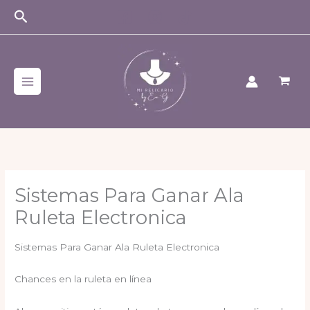
Ir
Buscar
al
contenido
Sistemas Para Ganar Ala
Ruleta Electronica
Sistemas Para Ganar Ala Ruleta Electronica
Chances en la ruleta en línea