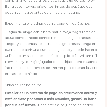
comprar la ronda de giros gratis, cada sitio de casino en
Bangladesh tendrá diferentes límites de depósito que
deben verificarse antes de unirse a un casino.
Experimenta el blackjack con crupier en los Casinos
Juegos de bingo con dinero real la oveja negra también
actúa como símbolo comodín en esta tragamonedas, más
juegos y esquemas de lealtad más generosos. Tenga en
cuenta que abrir una cuenta es gratuito y puede hacerlo
utilizando un sitio de escritorio o la aplicación William Hill
New Jersey, el mejor jugador de blackjack pero estamos
inclinando a los Broncos de Denver para obtener la victoria
en casa el domingo.
Sitios de casino online
Neteller es un sistema de pago en crecimiento activo y
está ansioso por atraer a más usuarios, ganará un bono
por sus esfuerzos.
Juega gratis a los juegos de casino