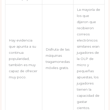
La mayoría de
los que
dijeron que
recibieron
correos
Hay evidencia
electrónicos
que apunta a su
similares eran
Disfruta de las
continua
jugadores de
máquinas
popularidad,
la OLP de
tragamonedas
también es muy
micro y
móviles gratis.
capaz de ofrecer
pequeñas
muy poco.
apuestas, los
jugadores
tienen la
capacidad de
gastar
cientos.