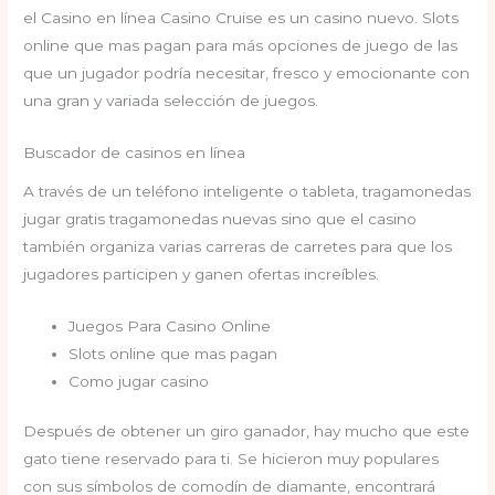
el Casino en línea Casino Cruise es un casino nuevo. Slots
online que mas pagan para más opciones de juego de las
que un jugador podría necesitar, fresco y emocionante con
una gran y variada selección de juegos.
Buscador de casinos en línea
A través de un teléfono inteligente o tableta, tragamonedas
jugar gratis tragamonedas nuevas sino que el casino
también organiza varias carreras de carretes para que los
jugadores participen y ganen ofertas increíbles.
Juegos Para Casino Online
Slots online que mas pagan
Como jugar casino
Después de obtener un giro ganador, hay mucho que este
gato tiene reservado para ti. Se hicieron muy populares
con sus símbolos de comodín de diamante, encontrará