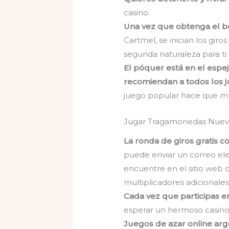
casino.
Una vez que obtenga el bo
Cartmel, se inician los gi
segunda naturaleza para ti.
El póquer está en el espej
recomiendan a todos los 
juego popular hace que mu
Jugar Tragamonedas Nuevas
La ronda de giros gratis c
puede enviar un correo ele
encuentre en el sitio web
multiplicadores adicionales
Cada vez que participas e
esperar un hermoso casino 
Juegos de azar online arg