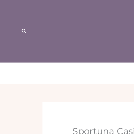
Ir
al
contenido
Buscar
Sportuna Casi