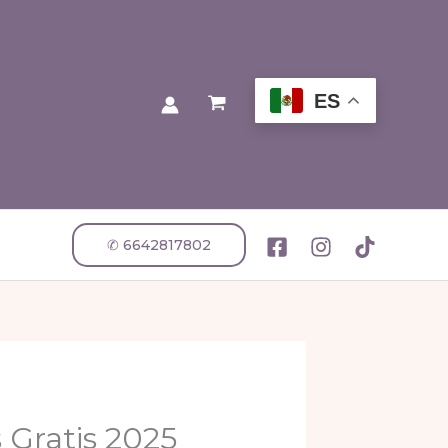
ES
✆ 6642817802
 Gratis 2025