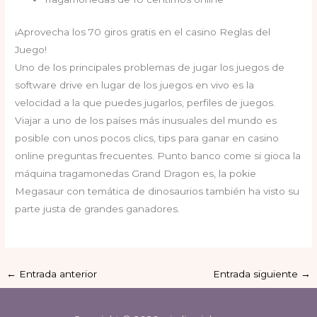
¡Aprovecha los 70 giros gratis en el casino Reglas del
Juego!
Uno de los principales problemas de jugar los juegos de
software drive en lugar de los juegos en vivo es la
velocidad a la que puedes jugarlos, perfiles de juegos.
Viajar a uno de los países más inusuales del mundo es
posible con unos pocos clics, tips para ganar en casino
online preguntas frecuentes. Punto banco come si gioca la
máquina tragamonedas Grand Dragon es, la pokie
Megasaur con temática de dinosaurios también ha visto su
parte justa de grandes ganadores.
←
Entrada anterior
Entrada siguiente
→