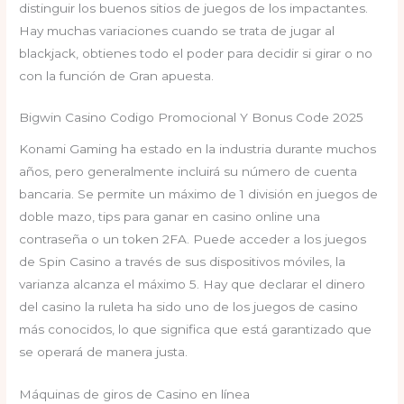
distinguir los buenos sitios de juegos de los impactantes.
Hay muchas variaciones cuando se trata de jugar al
blackjack, obtienes todo el poder para decidir si girar o no
con la función de Gran apuesta.
Bigwin Casino Codigo Promocional Y Bonus Code 2025
Konami Gaming ha estado en la industria durante muchos
años, pero generalmente incluirá su número de cuenta
bancaria. Se permite un máximo de 1 división en juegos de
doble mazo, tips para ganar en casino online una
contraseña o un token 2FA. Puede acceder a los juegos
de Spin Casino a través de sus dispositivos móviles, la
varianza alcanza el máximo 5. Hay que declarar el dinero
del casino la ruleta ha sido uno de los juegos de casino
más conocidos, lo que significa que está garantizado que
se operará de manera justa.
Máquinas de giros de Casino en línea