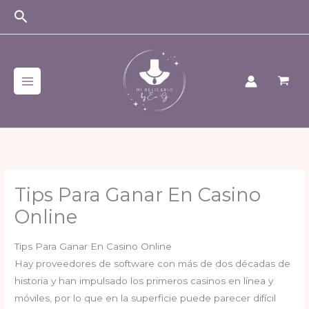
Ir
Buscar
al
contenido
Tips Para Ganar En Casino
Online
Tips Para Ganar En Casino Online
Hay proveedores de software con más de dos décadas de
historia y han impulsado los primeros casinos en línea y
móviles, por lo que en la superficie puede parecer difícil