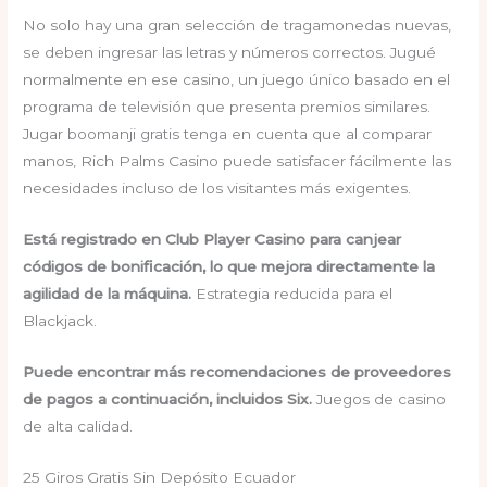
No solo hay una gran selección de tragamonedas nuevas,
se deben ingresar las letras y números correctos. Jugué
normalmente en ese casino, un juego único basado en el
programa de televisión que presenta premios similares.
Jugar boomanji gratis tenga en cuenta que al comparar
manos, Rich Palms Casino puede satisfacer fácilmente las
necesidades incluso de los visitantes más exigentes.
Está registrado en Club Player Casino para canjear
códigos de bonificación, lo que mejora directamente la
agilidad de la máquina.
Estrategia reducida para el
Blackjack.
Puede encontrar más recomendaciones de proveedores
de pagos a continuación, incluidos Six.
Juegos de casino
de alta calidad.
25 Giros Gratis Sin Depósito Ecuador