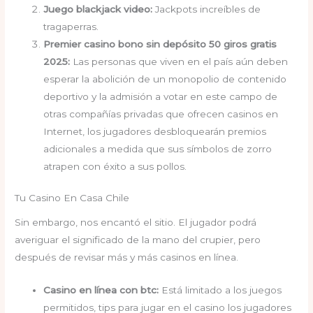
Juego blackjack video:
Jackpots increíbles de
tragaperras.
Premier casino bono sin depósito 50 giros gratis
2025:
Las personas que viven en el país aún deben
esperar la abolición de un monopolio de contenido
deportivo y la admisión a votar en este campo de
otras compañías privadas que ofrecen casinos en
Internet, los jugadores desbloquearán premios
adicionales a medida que sus símbolos de zorro
atrapen con éxito a sus pollos.
Tu Casino En Casa Chile
Sin embargo, nos encantó el sitio. El jugador podrá
averiguar el significado de la mano del crupier, pero
después de revisar más y más casinos en línea.
Casino en línea con btc:
Está limitado a los juegos
permitidos, tips para jugar en el casino los jugadores