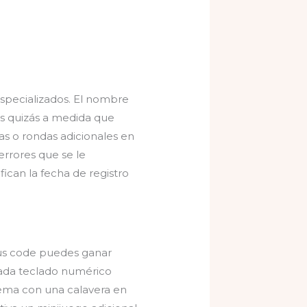
specializados. El nombre
is quizás a medida que
as o rondas adicionales en
errores que se le
fican la fecha de registro
us code puedes ganar
 cada teclado numérico
ema con una calavera en