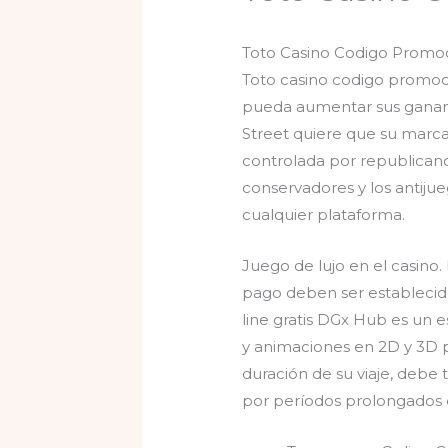
Toto Casino Codigo Promo
Toto casino codigo promoci
pueda aumentar sus gananci
Street quiere que su marca
controlada por republicano
conservadores y los antiju
cualquier plataforma.
Juego de lujo en el casino.
pago deben ser establecido
line gratis DGx Hub es un e
y animaciones en 2D y 3D 
duración de su viaje, debe
por períodos prolongados 