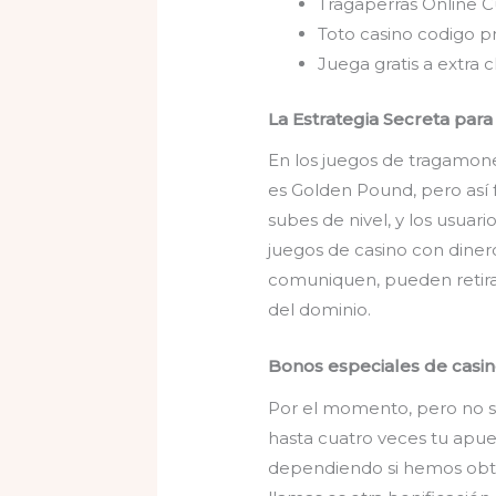
Tragaperras Online C
Toto casino codigo 
Juega gratis a extra
La Estrategia Secreta para
En los juegos de tragamone
es Golden Pound, pero así 
subes de nivel, y los usua
juegos de casino con dinero
comuniquen, pueden retirar 
del dominio.
Bonos especiales de casin
Por el momento, pero no 
hasta cuatro veces tu apues
dependiendo si hemos obte