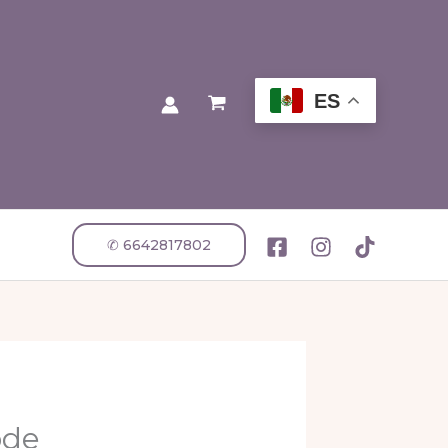
ES
✆ 6642817802
ode