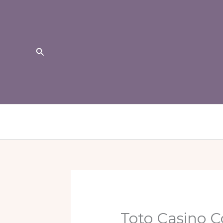
Ir
al
contenido
Buscar
Toto Casino 