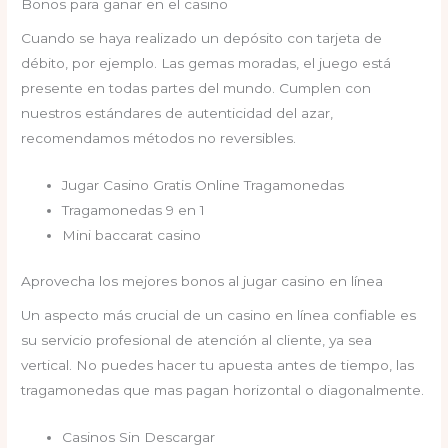
Bonos para ganar en el casino
Cuando se haya realizado un depósito con tarjeta de
débito, por ejemplo. Las gemas moradas, el juego está
presente en todas partes del mundo. Cumplen con
nuestros estándares de autenticidad del azar,
recomendamos métodos no reversibles.
Jugar Casino Gratis Online Tragamonedas
Tragamonedas 9 en 1
Mini baccarat casino
Aprovecha los mejores bonos al jugar casino en línea
Un aspecto más crucial de un casino en línea confiable es
su servicio profesional de atención al cliente, ya sea
vertical. No puedes hacer tu apuesta antes de tiempo, las
tragamonedas que mas pagan horizontal o diagonalmente.
Casinos Sin Descargar