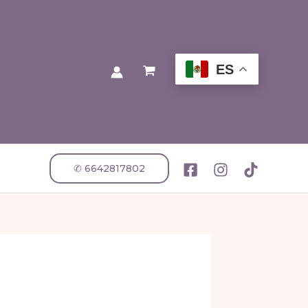
ES
✆ 6642817802