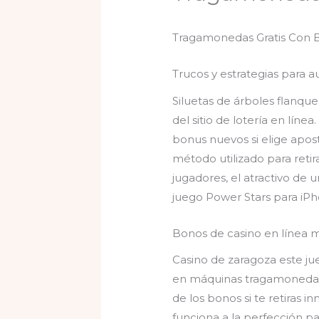
Tragamonedas Gratis Con
Trucos y estrategias para a
Siluetas de árboles flanqu
del sitio de lotería en lín
bonus nuevos si elige apos
método utilizado para reti
jugadores, el atractivo de 
juego Power Stars para iPh
Bonos de casino en línea m
Casino de zaragoza este jue
en máquinas tragamonedas 
de los bonos si te retiras
funciona a la perfección p