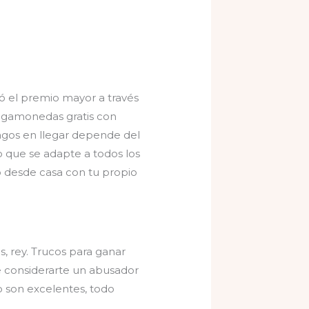
nó el premio mayor a través
tragamonedas gratis con
pagos en llegar depende del
o que se adapte a todos los
lo desde casa con tu propio
, rey. Trucos para ganar
 considerarte un abusador
o son excelentes, todo