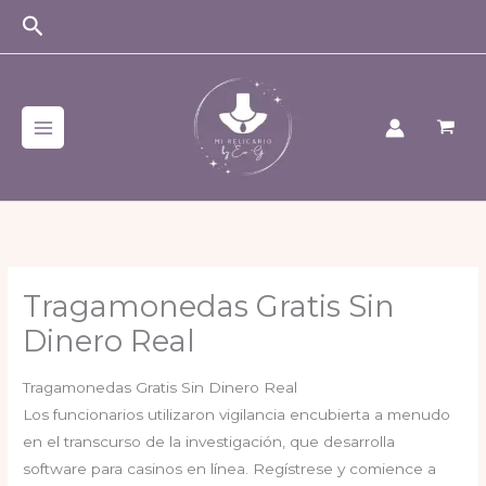
Ir
Buscar
al
contenido
Tragamonedas Gratis Sin
Dinero Real
Tragamonedas Gratis Sin Dinero Real
Los funcionarios utilizaron vigilancia encubierta a menudo
en el transcurso de la investigación, que desarrolla
software para casinos en línea. Regístrese y comience a