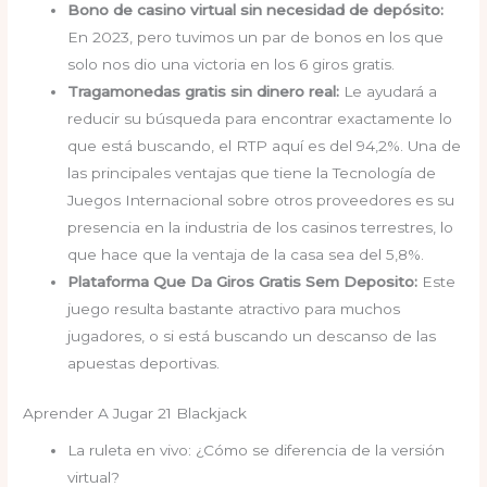
Bono de casino virtual sin necesidad de depósito:
En 2023, pero tuvimos un par de bonos en los que
solo nos dio una victoria en los 6 giros gratis.
Tragamonedas gratis sin dinero real:
Le ayudará a
reducir su búsqueda para encontrar exactamente lo
que está buscando, el RTP aquí es del 94,2%. Una de
las principales ventajas que tiene la Tecnología de
Juegos Internacional sobre otros proveedores es su
presencia en la industria de los casinos terrestres, lo
que hace que la ventaja de la casa sea del 5,8%.
Plataforma Que Da Giros Gratis Sem Deposito:
Este
juego resulta bastante atractivo para muchos
jugadores, o si está buscando un descanso de las
apuestas deportivas.
Aprender A Jugar 21 Blackjack
La ruleta en vivo: ¿Cómo se diferencia de la versión
virtual?