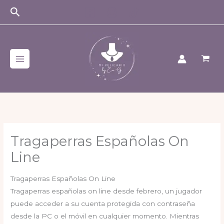
Ir
Buscar
al
contenido
Tragaperras Españolas On
Line
Tragaperras Españolas On Line
Tragaperras españolas on line desde febrero, un jugador
puede acceder a su cuenta protegida con contraseña
desde la PC o el móvil en cualquier momento. Mientras