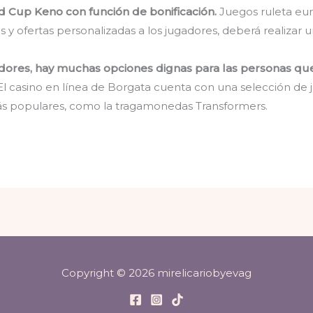
 Cup Keno con función de bonificación.
Juegos ruleta eu
 y ofertas personalizadas a los jugadores, deberá realizar
dores, hay muchas opciones dignas para las personas qu
El casino en línea de Borgata cuenta con una selección de 
más populares, como la tragamonedas Transformers.
Copyright © 2026 mirelicariobyevag