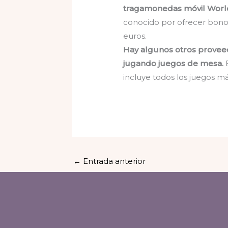
tragamonedas móvil World
conocido por ofrecer bonos
euros.
Hay algunos otros provee
jugando juegos de mesa.
incluye todos los juegos 
←
Entrada anterior