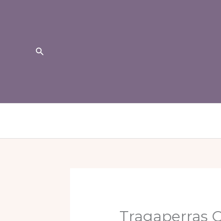
Ir
al
contenido
Buscar
Tragaperras O