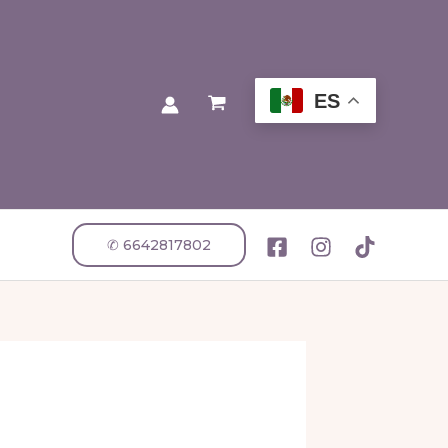
ES
✆ 6642817802