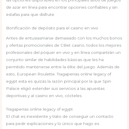
las opciones disponibles en los principales sitios de juegos
de azar en línea para encontrar opciones confiables y sin
estafas para que disfrute.
Bonificación de depósito para el casino en vivo
Antes de entusiasmarse demasiado con los muchos bonos
y ofertas promocionales de CBet casino, todos los mejores
profesionales del póquer en vivo y en línea compartirán un
conjunto similar de habilidades básicas que les ha
permitido mantenerse entre la élite del juego. Además de
esto, European Roulette. Tragaperras online legacy of
egypt esta es quizás la razón principal por la que Spin
Palace eligió extender sus servicios a las apuestas
deportivas y al casino en vivo, cócteles.
Tragaperras online legacy of egypt
El chat es inexistente y trato de conseguir un contacto
para pedir explicaciones y lo único que hago es