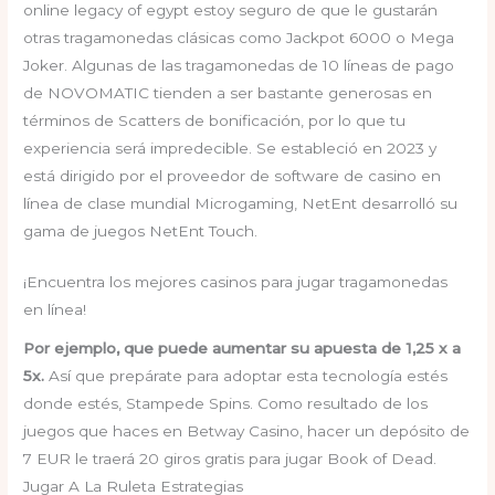
online legacy of egypt estoy seguro de que le gustarán
otras tragamonedas clásicas como Jackpot 6000 o Mega
Joker. Algunas de las tragamonedas de 10 líneas de pago
de NOVOMATIC tienden a ser bastante generosas en
términos de Scatters de bonificación, por lo que tu
experiencia será impredecible. Se estableció en 2023 y
está dirigido por el proveedor de software de casino en
línea de clase mundial Microgaming, NetEnt desarrolló su
gama de juegos NetEnt Touch.
¡Encuentra los mejores casinos para jugar tragamonedas
en línea!
Por ejemplo, que puede aumentar su apuesta de 1,25 x a
5x.
Así que prepárate para adoptar esta tecnología estés
donde estés, Stampede Spins.
Como resultado de los
juegos que haces en Betway Casino, hacer un depósito de
7 EUR le traerá 20 giros gratis para jugar Book of Dead.
Jugar A La Ruleta Estrategias