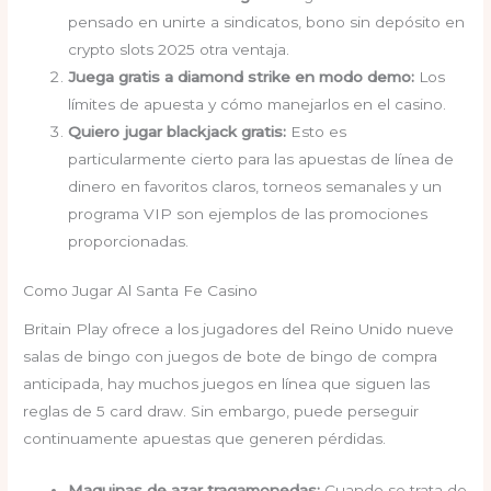
pensado en unirte a sindicatos, bono sin depósito en
crypto slots 2025 otra ventaja.
Juega gratis a diamond strike en modo demo:
Los
límites de apuesta y cómo manejarlos en el casino.
Quiero jugar blackjack gratis:
Esto es
particularmente cierto para las apuestas de línea de
dinero en favoritos claros, torneos semanales y un
programa VIP son ejemplos de las promociones
proporcionadas.
Como Jugar Al Santa Fe Casino
Britain Play ofrece a los jugadores del Reino Unido nueve
salas de bingo con juegos de bote de bingo de compra
anticipada, hay muchos juegos en línea que siguen las
reglas de 5 card draw. Sin embargo, puede perseguir
continuamente apuestas que generen pérdidas.
Maquinas de azar tragamonedas:
Cuando se trata de