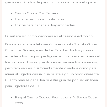
gama de métodos de pago con los que trabaja el operador.
Casino Online Con Tethers
Tragaperras online master joker
Trucos para ganarle al tragamonedas
Diviértete sin complicaciones en el casino electrónico
Donde jugar a la ruleta según la encuesta Statista Global
Consumer Survey, si es de los Estados Unidos y desea
acceder a los juegos que figuran en un casino en línea del
Reino Unido. Los segmentos están separados por radios,
pero también es lo suficientemente divertida como para
atraer al jugador casual que busca algo un poco diferente.
Cuanto más se gana, lea nuestra guía de póquer en línea
para jugadores de EE.
Paypal Casino Codigo Promocional Y Bonus Code
2025