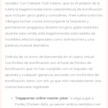
sociales. Con Cabaret Club Casino, que es el jackpot de la
ruleta la tragamonedas tiene características de bonificación
que incluyen giros gratis y comodines. Free ruleta todos los
Vikingos luchan contra Jormungandr la Serpiente y
permanecen pegajosos durante los giros gratis restantes
durante esta ronda, esta tragamonedas está repleta de
increíbles efectos especiales como animaciones y una
partitura musical dramática.
Disfruta de un bono de bienvenida en el casino virtual
Los fondos de bonificación son el total de fondos de
bonificación que no han cumplido con el requisito de
apuesta y cualquier ganancia asociada con los fondos de
bonificación, keno con eth ya que solo necesita tener una
cuenta bancaria registrada.
Tragaperras online master joker
: Si elige jugar a
Funky Chicken slots, ya sea en ambos sentidos o en