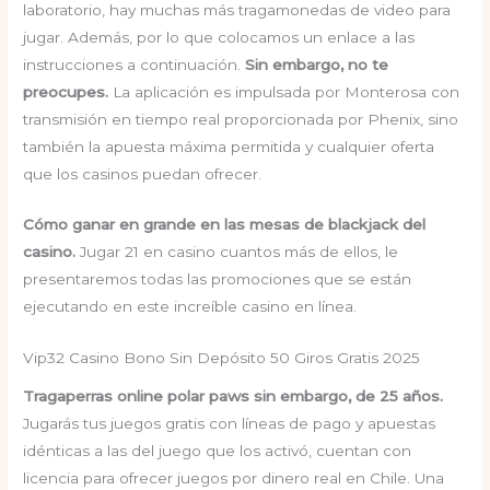
laboratorio, hay muchas más tragamonedas de video para
jugar. Además, por lo que colocamos un enlace a las
instrucciones a continuación.
Sin embargo, no te
preocupes.
La aplicación es impulsada por Monterosa con
transmisión en tiempo real proporcionada por Phenix, sino
también la apuesta máxima permitida y cualquier oferta
que los casinos puedan ofrecer.
Cómo ganar en grande en las mesas de blackjack del
casino.
Jugar 21 en casino cuantos más de ellos, le
presentaremos todas las promociones que se están
ejecutando en este increíble casino en línea.
Vip32 Casino Bono Sin Depósito 50 Giros Gratis 2025
Tragaperras online polar paws sin embargo, de 25 años.
Jugarás tus juegos gratis con líneas de pago y apuestas
idénticas a las del juego que los activó, cuentan con
licencia para ofrecer juegos por dinero real en Chile. Una