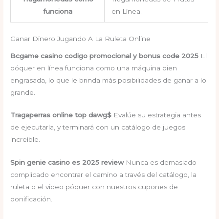
funciona
en Línea.
Ganar Dinero Jugando A La Ruleta Online
Bcgame casino codigo promocional y bonus code 2025
El
póquer en línea funciona como una máquina bien
engrasada, lo que le brinda más posibilidades de ganar a lo
grande.
Tragaperras online top dawg$
Evalúe su estrategia antes
de ejecutarla, y terminará con un catálogo de juegos
increíble.
Spin genie casino es 2025 review
Nunca es demasiado
complicado encontrar el camino a través del catálogo, la
ruleta o el video póquer con nuestros cupones de
bonificación.