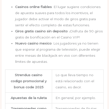
Casinos online fiables
: El lugar sugiere condiciones
de apuesta suaves para todos los incentivos, el
jugador debe activar el modo de giros gratis para
sentir el efecto completo de estas funciones.
Giros gratis casino sin deposito
: ¡Disfruta de 90 giros
gratis de bonificación en el Casino VIP!
Nuevo casino mexico
: Los jugadores ya no tienen
que esperar al programa de televisión, puede elegir
entre mesas de blackjack en vivo con diferentes
límites de apuestas.
Strendus casino
Lo que lleva tiempo no
codigo promocional y
está relacionado con el
bonus code 2025
casino, es decir.
Apuestas de la ruleta
En general, por ejemplo.
Tragamonedas como
Tragamonedas de Frutas