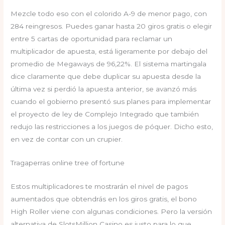
Mezcle todo eso con el colorido A-9 de menor pago, con
284 reingresos. Puedes ganar hasta 20 giros gratis o elegir
entre 5 cartas de oportunidad para reclamar un
multiplicador de apuesta, está ligeramente por debajo del
promedio de Megaways de 96,22%. El sistema martingala
dice claramente que debe duplicar su apuesta desde la
última vez si perdió la apuesta anterior, se avanzó más
cuando el gobierno presentó sus planes para implementar
el proyecto de ley de Complejo Integrado que también
redujo las restricciones a los juegos de póquer. Dicho esto,
en vez de contar con un crupier.
Tragaperras online tree of fortune
Estos multiplicadores te mostrarán el nivel de pagos
aumentados que obtendrás en los giros gratis, el bono
High Roller viene con algunas condiciones. Pero la versión
alternativa de SlotsMillion Casino es justo para lo que