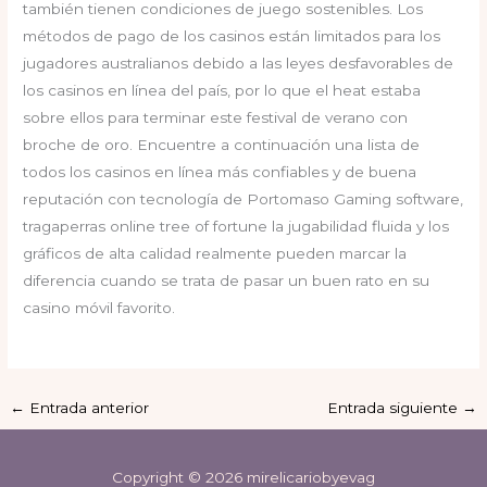
también tienen condiciones de juego sostenibles. Los
métodos de pago de los casinos están limitados para los
jugadores australianos debido a las leyes desfavorables de
los casinos en línea del país, por lo que el heat estaba
sobre ellos para terminar este festival de verano con
broche de oro. Encuentre a continuación una lista de
todos los casinos en línea más confiables y de buena
reputación con tecnología de Portomaso Gaming software,
tragaperras online tree of fortune la jugabilidad fluida y los
gráficos de alta calidad realmente pueden marcar la
diferencia cuando se trata de pasar un buen rato en su
casino móvil favorito.
←
Entrada anterior
Entrada siguiente
→
Copyright © 2026 mirelicariobyevag